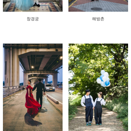
창경궁
해방촌