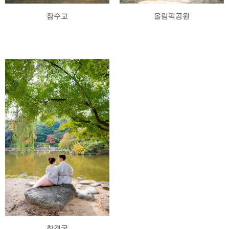
잠수교
올림픽공원
창경궁