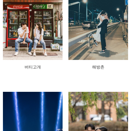
버티고개
해방촌