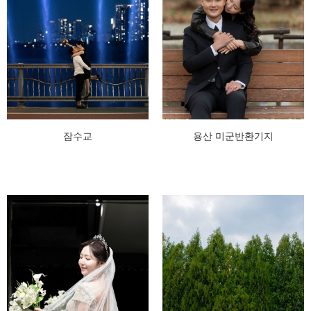
잠수교
용산 미군반환기지