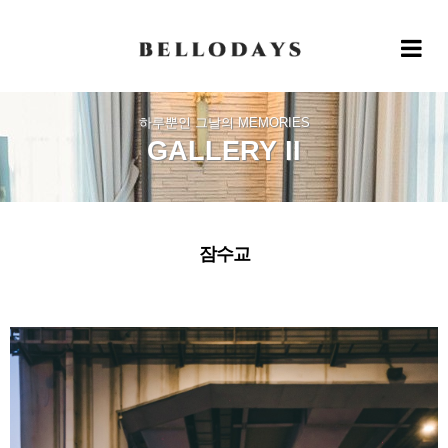
Toggle 
하루뿐인 그날의 MEMORIES
GALLERY II
잠수교