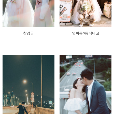
창경궁
연희동&동작대교